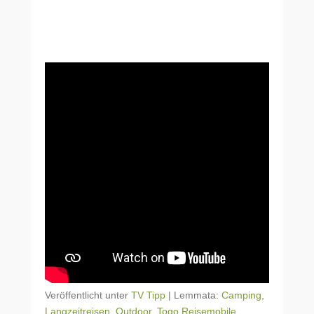
Veröffentlicht unter
TV Tipp
|
Lemmata:
Camping
,
Langzeitreisen
,
Outdoor
,
Togo Reisemobile
,