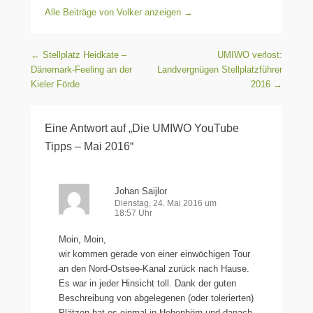
Alle Beiträge von Volker anzeigen
→
Beitragsnavigation
←
Stellplatz Heidkate –
UMIWO verlost:
Dänemark-Feeling an der
Landvergnügen Stellplatzführer
Kieler Förde
2016
→
Eine Antwort auf „Die UMIWO YouTube
Tipps – Mai 2016“
Johan Saijlor
Dienstag, 24. Mai 2016 um
18:57 Uhr
Moin, Moin,
wir kommen gerade von einer einwöchigen Tour
an den Nord-Ostsee-Kanal zurück nach Hause.
Es war in jeder Hinsicht toll. Dank der guten
Beschreibung von abgelegenen (oder tolerierten)
Plätzen hat es einmal in Hohenhörn und danach