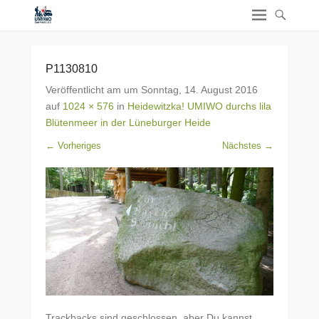
P1130810
Veröffentlicht am
um
Sonntag, 14. August 2016
auf
1024 × 576
in
Heidewitzka! UMIWO durchs lila
Blütenmeer in der Lüneburger Heide
← Vorheriges
Nächstes →
Trackbacks sind geschlossen, aber Du kannst