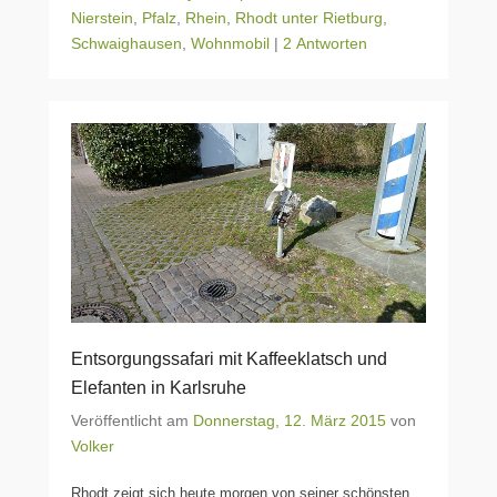
Nierstein
,
Pfalz
,
Rhein
,
Rhodt unter Rietburg
,
Schwaighausen
,
Wohnmobil
|
2 Antworten
Entsorgungssafari mit Kaffeeklatsch und
Elefanten in Karlsruhe
Veröffentlicht am
Donnerstag, 12. März 2015
von
Volker
Rhodt zeigt sich heute morgen von seiner schönsten