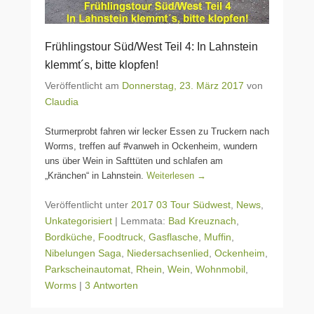
Frühlingstour Süd/West Teil 4: In Lahnstein
klemmt´s, bitte klopfen!
Veröffentlicht am
Donnerstag, 23. März 2017
von
Claudia
Sturmerprobt fahren wir lecker Essen zu Truckern nach
Worms, treffen auf #vanweh in Ockenheim, wundern
uns über Wein in Safttüten und schlafen am
„Kränchen“ in Lahnstein.
Weiterlesen →
Veröffentlicht unter
2017 03 Tour Südwest
,
News
,
Unkategorisiert
|
Lemmata:
Bad Kreuznach
,
Bordküche
,
Foodtruck
,
Gasflasche
,
Muffin
,
Nibelungen Saga
,
Niedersachsenlied
,
Ockenheim
,
Parkscheinautomat
,
Rhein
,
Wein
,
Wohnmobil
,
Worms
|
3 Antworten