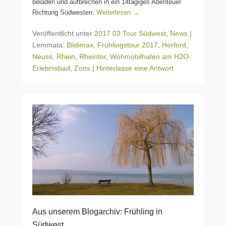
beladen und aufbrechen in ein 14tägiges Abenteuer
Richtung Südwesten.
Weiterlesen →
Veröffentlicht unter
2017 03 Tour Südwest
,
News
|
Lemmata:
Blidimax
,
Frühlingstour 2017
,
Herford
,
Neuss
,
Rhein
,
Rheintor
,
Wohmobilhafen am H2O-
Erlebnisbad
,
Zons
|
Hinterlasse eine Antwort
Aus unserem Blogarchiv: Frühling in
Südwest