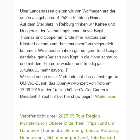
Über Landstrassen gleiten wir von Wolfhagen auf der
schön ausgebauten B 252 in Richtung Heimat.
Auf dem Stellplatz in Rehburg trinken wir Kaffee und
bloggen in der Nachmittagssonne, bevor Birgit,
Thomas und Cooper am Ende ihrer Radtour zum
Kloster Loccum zum „beschnuppern“ vorbeigeradelt
kommen. Wir streicheln ihren gutmütigen Hund Cooper,
der dabei genießerisch den Kopf in die Höhe schraubt
und mit dem Hinterteil wackelt und freudig jault
„uhuhuuu…mehr davon…!“
Wir sind schon voller Vorfreude auf das nächste große
UMIWO-Event: das Open-Air-Konzert von Toto am
13.06.2015 in der Freilichtbühne Großer Garten in
Dresden!!!! Yeahhh! Let the show begin!!
Weiterlesen
→
Veröffentlicht unter
2015 05 Tour Region
Münsterland / Oberer Mittelrhein
,
Trips rund um
Hannover
|
Lemmata:
Blomberg
,
Leese
,
Rehburg
,
Rendezvous
,
Schaumburger Land
,
Toto Konzert
,