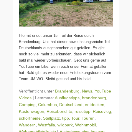
Hiermit endet unser 15. Teil der Reise durch
Brandenburg. Uns hat dieser abwechslungsreiche Teil
Deutschlands ausgesprochen gut gefallen. Es gibt
noch so viel mehr zu erkunden, dass wir sicherlich
bald mal wieder vorbeischauen. Gebt uns gerne auf
YouTube ein Like, wenn euch unser Format gefallen
hat. Bald gibt es wieder neue Entdeckungstouren vom
Team UMIWO. Bleibt gesund und bis bald!
Veröffentlicht unter
Brandenburg
,
News
,
YouTube
Videos
|
Lemmata:
Ausflugstipps
,
brandenburg
,
Camping
,
Columbus
,
Deutschland
,
entdecken
,
Kastenwagen
,
Reiseberichte
,
reisetipp
,
Reisevlog
,
schorfheide
,
Stellplatz
,
tipp
,
Tour
,
Touren
,
Wandern
,
Westfalia
,
wildpark
,
Wohnmobil
,
Wohnmobilstellplatz
|
Hinterlasse eine Antwort