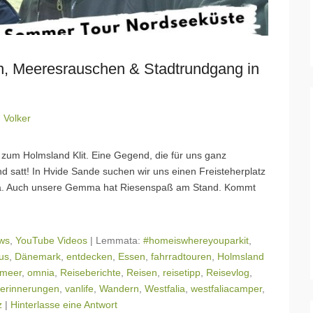
 Meeresrauschen & Stadtrundgang in
n
Volker
zum Holmsland Klit. Eine Gegend, die für uns ganz
d satt! In Hvide Sande suchen wir uns einen Freisteherplatz
ma. Auch unsere Gemma hat Riesenspaß am Stand. Kommt
ws
,
YouTube Videos
|
Lemmata:
#homeiswhereyouparkit
,
us
,
Dänemark
,
entdecken
,
Essen
,
fahrradtouren
,
Holmsland
meer
,
omnia
,
Reiseberichte
,
Reisen
,
reisetipp
,
Reisevlog
,
serinnerungen
,
vanlife
,
Wandern
,
Westfalia
,
westfaliacamper
,
z
|
Hinterlasse eine Antwort