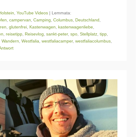
olstein
,
YouTube Videos
|
Lemmata:
ofen
,
campervan
,
Camping
,
Columbus
,
Deutschland
,
uren
,
glutenfrei
,
Kastenwagen
,
kastenwagenliebe
,
en
,
reisetipp
,
Reisevlog
,
sankt-peter
,
spo
,
Stellplatz
,
tipp
,
,
Wandern
,
Westfalia
,
westfaliacamper
,
westfaliacolumbus
,
Antwort