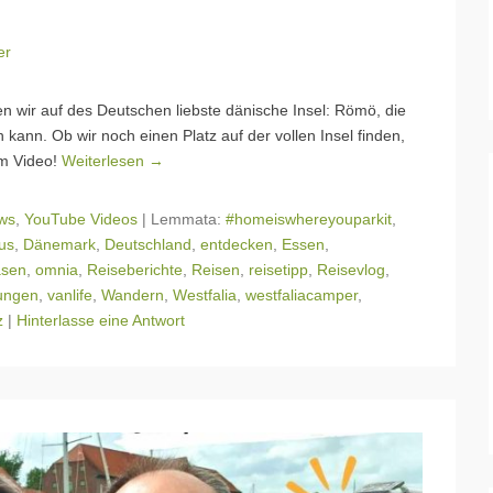
er
n wir auf des Deutschen liebste dänische Insel: Römö, die
ann. Ob wir noch einen Platz auf der vollen Insel finden,
em Video!
Weiterlesen →
ws
,
YouTube Videos
|
Lemmata:
#homeiswhereyouparkit
,
us
,
Dänemark
,
Deutschland
,
entdecken
,
Essen
,
asen
,
omnia
,
Reiseberichte
,
Reisen
,
reisetipp
,
Reisevlog
,
rungen
,
vanlife
,
Wandern
,
Westfalia
,
westfaliacamper
,
z
|
Hinterlasse eine Antwort