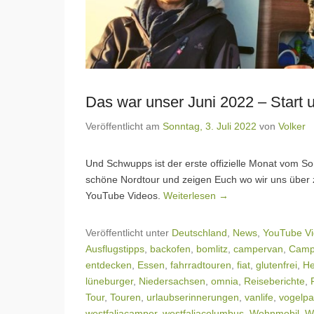
Das war unser Juni 2022 – Start 
Veröffentlicht am
Sonntag, 3. Juli 2022
von
Volker
Und Schwupps ist der erste offizielle Monat vom S
schöne Nordtour und zeigen Euch wo wir uns über 
YouTube Videos.
Weiterlesen →
Veröffentlicht unter
Deutschland
,
News
,
YouTube V
Ausflugstipps
,
backofen
,
bomlitz
,
campervan
,
Camp
entdecken
,
Essen
,
fahrradtouren
,
fiat
,
glutenfrei
,
He
lüneburger
,
Niedersachsen
,
omnia
,
Reiseberichte
,
Tour
,
Touren
,
urlaubserinnerungen
,
vanlife
,
vogelpa
westfaliacamper
,
westfaliacolumbus
,
Wohnmobil
,
W