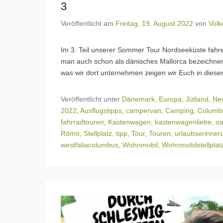
3
Veröffentlicht am
Freitag, 19. August 2022
von
Volk
Im 3. Teil unserer Sommer Tour Nordseeküste fahre
man auch schon als dänisches Mallorca bezeichnen k
was wir dort unternehmen zeigen wir Euch in dies
Veröffentlicht unter
Dänemark
,
Europa
,
Jütland
,
Ne
2022
,
Ausflugstipps
,
campervan
,
Camping
,
Columb
fahrradtouren
,
Kastenwagen
,
kastenwagenliebe
,
o
Römö
,
Stellplatz
,
tipp
,
Tour
,
Touren
,
urlaubserinne
westfaliacolumbus
,
Wohnmobil
,
Wohnmobilstellplat