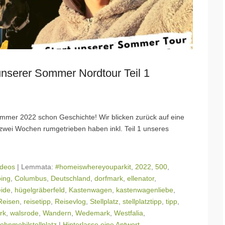
unserer Sommer Nordtour Teil 1
ommer 2022 schon Geschichte! Wir blicken zurück auf eine
zwei Wochen rumgetrieben haben inkl. Teil 1 unseres
ideos
|
Lemmata:
#homeiswhereyouparkit
,
2022
,
500
,
ing
,
Columbus
,
Deutschland
,
dorfmark
,
ellenator
,
ide
,
hügelgräberfeld
,
Kastenwagen
,
kastenwagenliebe
,
Reisen
,
reisetipp
,
Reisevlog
,
Stellplatz
,
stellplatztipp
,
tipp
,
rk
,
walsrode
,
Wandern
,
Wedemark
,
Westfalia
,
ohnmobilstellplatz
|
Hinterlasse eine Antwort