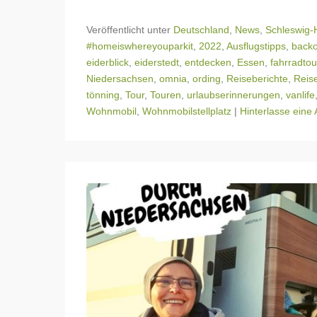
Veröffentlicht unter
Deutschland
,
News
,
Schleswig-H
#homeiswhereyouparkit
,
2022
,
Ausflugstipps
,
back
eiderblick
,
eiderstedt
,
entdecken
,
Essen
,
fahrradto
Niedersachsen
,
omnia
,
ording
,
Reiseberichte
,
Reis
tönning
,
Tour
,
Touren
,
urlaubserinnerungen
,
vanlife
Wohnmobil
,
Wohnmobilstellplatz
|
Hinterlasse eine 