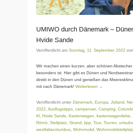
UMIWO durch Dänemark – Dünen,
Hvide Sande
Veröffentlicht am
Sonntag, 11. September 2022
vo
Wir machen einen kurzen, aber schönen Abstecher 
besonders ist. Hier gibt es Dünen und Nordseestran
direkt in den Dünen und genießen das Meereskli
mit nach Dänemark!
Weiterlesen →
Veröffentlicht unter
Dänemark
,
Europa
,
Jütland
,
Ne
2022
,
Ausflugstipps
,
campervan
,
Camping
,
Columb
Kl
,
Hvide Sande
,
Kastenwagen
,
kastenwagenliebe
,
Römö
,
Stellplatz
,
Strand
,
tipp
,
Tour
,
Touren
,
urlaub
westfaliacolumbus
,
Wohnmobil
,
Wohnmobilstellplat