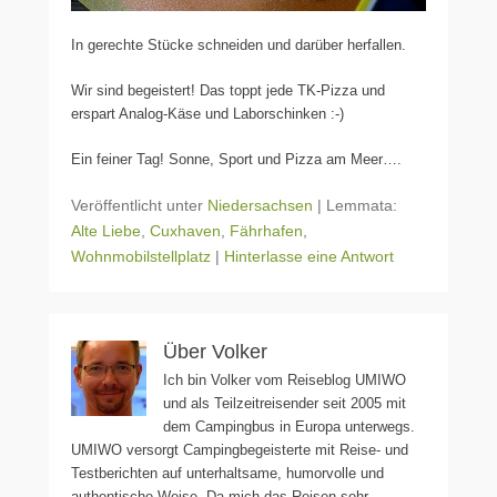
In gerechte Stücke schneiden und darüber herfallen.
Wir sind begeistert! Das toppt jede TK-Pizza und
erspart Analog-Käse und Laborschinken :-)
Ein feiner Tag! Sonne, Sport und Pizza am Meer….
Veröffentlicht unter
Niedersachsen
|
Lemmata:
Alte Liebe
,
Cuxhaven
,
Fährhafen
,
Wohnmobilstellplatz
|
Hinterlasse eine Antwort
Über Volker
Ich bin Volker vom Reiseblog UMIWO
und als Teilzeitreisender seit 2005 mit
dem Campingbus in Europa unterwegs.
UMIWO versorgt Campingbegeisterte mit Reise- und
Testberichten auf unterhaltsame, humorvolle und
authentische Weise. Da mich das Reisen sehr