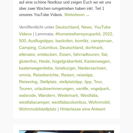
auf eine schöne Nordtour und zeigen Euch wo wir uns
über zwei Wochen rumgetrieben haben inkl. Teil 1
unseres YouTube Videos.
Weiterlesen →
Veröffentlicht unter
Deutschland
,
News
,
YouTube
Videos
|
Lemmata:
#homeiswhereyouparkit
,
2022
,
500
,
Ausflugstipps
,
backofen
,
bomlitz
,
campervan
,
Camping
,
Columbus
,
Deutschland
,
dorfmark
,
ellenator
,
entdecken
,
Essen
,
fahrradtouren
,
fiat
,
glutenfrei
,
Heide
,
hügelgräberfeld
,
Kastenwagen
,
kastenwagenliebe
,
lüneburger
,
Niedersachsen
,
omnia
,
Reiseberichte
,
Reisen
,
reisetipp
,
Reisevlog
,
Stellplatz
,
stellplatztipp
,
tipp
,
Tour
,
Touren
,
urlaubserinnerungen
,
vanlife
,
vogelpark
,
walsrode
,
Wandern
,
Wedemark
,
Westfalia
,
westfaliacamper
,
westfaliacolumbus
,
Wohnmobil
,
Wohnmobilstellplatz
|
Hinterlasse eine Antwort