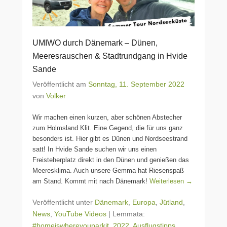
UMIWO durch Dänemark – Dünen,
Meeresrauschen & Stadtrundgang in Hvide
Sande
Veröffentlicht am
Sonntag, 11. September 2022
von
Volker
Wir machen einen kurzen, aber schönen Abstecher
zum Holmsland Klit. Eine Gegend, die für uns ganz
besonders ist. Hier gibt es Dünen und Nordseestrand
satt! In Hvide Sande suchen wir uns einen
Freisteherplatz direkt in den Dünen und genießen das
Meeresklima. Auch unsere Gemma hat Riesenspaß
am Stand. Kommt mit nach Dänemark!
Weiterlesen →
Veröffentlicht unter
Dänemark
,
Europa
,
Jütland
,
News
,
YouTube Videos
|
Lemmata:
#homeiswhereyouparkit
,
2022
,
Ausflugstipps
,