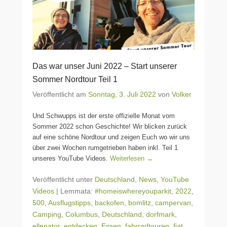
Das war unser Juni 2022 – Start unserer
Sommer Nordtour Teil 1
Veröffentlicht am
Sonntag, 3. Juli 2022
von
Volker
Und Schwupps ist der erste offizielle Monat vom
Sommer 2022 schon Geschichte! Wir blicken zurück
auf eine schöne Nordtour und zeigen Euch wo wir uns
über zwei Wochen rumgetrieben haben inkl. Teil 1
unseres YouTube Videos.
Weiterlesen →
Veröffentlicht unter
Deutschland
,
News
,
YouTube
Videos
|
Lemmata:
#homeiswhereyouparkit
,
2022
,
500
,
Ausflugstipps
,
backofen
,
bomlitz
,
campervan
,
Camping
,
Columbus
,
Deutschland
,
dorfmark
,
ellenator
,
entdecken
,
Essen
,
fahrradtouren
,
fiat
,